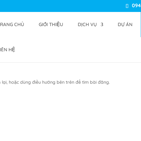
094
TRANG CHỦ
GIỚI THIỆU
DỊCH VỤ
DỰ ÁN
Tuyển dụng
IÊN HỆ
 lại, hoặc dùng điều hướng bên trên để tìm bài đăng.