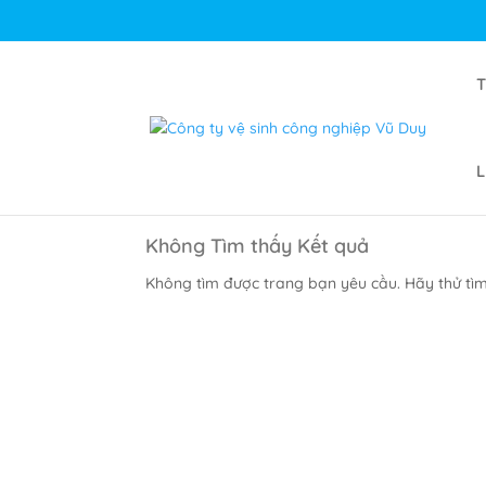
L
Không Tìm thấy Kết quả
Không tìm được trang bạn yêu cầu. Hãy thử tìm