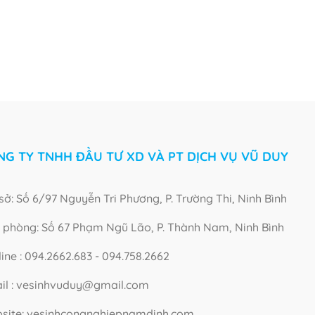
NG TY TNHH ĐẦU TƯ XD VÀ PT DỊCH VỤ VŨ DUY
sở: Số 6/97 Nguyễn Tri Phương, P. Trường Thi, Ninh Bình
 phòng: Số 67 Phạm Ngũ Lão, P. Thành Nam, Ninh Bình
ine : 094.2662.683 - 094.758.2662
il : vesinhvuduy@gmail.com
site: vesinhcongnghiepnamdinh.com