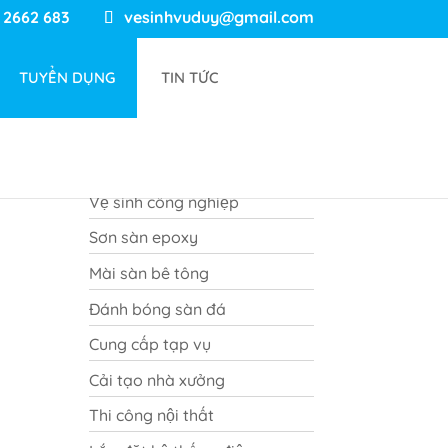
 2662 683
vesinhvuduy@gmail.com
TUYỂN DỤNG
TIN TỨC
DỊCH VỤ CUNG CẤP
Vệ sinh công nghiệp
Sơn sàn epoxy
Mài sàn bê tông
Đánh bóng sàn đá
Cung cấp tạp vụ
Cải tạo nhà xưởng
Thi công nội thất