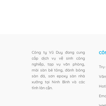
Công ty Vũ Duy đang cung
CÔ
cấp dịch vụ vệ sinh công
nghiệp, tạp vụ văn phòng,
Trụ 
mài sàn bê tông, đánh bóng
sàn đá, sơn epoxy sàn nhà
Văn
xưởng tại Ninh Bình và các
Hotl
tỉnh lân cận.
Ema
Web